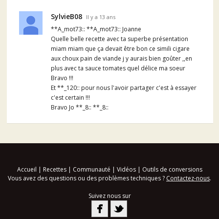
SylvieB08
Il y a 13 ans
**A_mot73:: **A_mot73:: Joanne
Quelle belle recette avec ta superbe présentation
miam miam que ça devait être bon ce simili cigare
aux choux pain de viande j y aurais bien goûter ,,en
plus avec ta sauce tomates quel délice ma soeur
Bravo !!!
Et **_120:: pour nous l'avoir partager c'est à essayer
c'est certain !!!
Bravo Jo **_8:: **_8::
Accueil
|
Recettes
|
Communauté
|
Vidéos
|
Outils de conversions
Vous avez des questions ou des problèmes techniques ?
Contactez-nous
.
Suivez nous sur