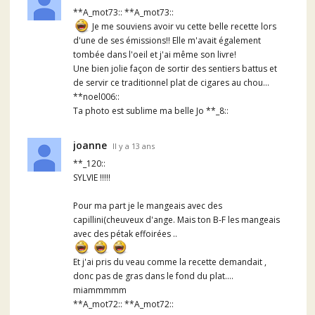
**A_mot73:: **A_mot73::
Je me souviens avoir vu cette belle recette lors
d'une de ses émissions!! Elle m'avait également
tombée dans l'oeil et j'ai même son livre!
Une bien jolie façon de sortir des sentiers battus et
de servir ce traditionnel plat de cigares au chou...
**noel006::
Ta photo est sublime ma belle Jo **_8::
joanne
Il y a 13 ans
**_120::
SYLVIE !!!!!
Pour ma part je le mangeais avec des
capillini(cheuveux d'ange. Mais ton B-F les mangeais
avec des pétak effoirées ..
Et j'ai pris du veau comme la recette demandait ,
donc pas de gras dans le fond du plat....
miammmmm
**A_mot72:: **A_mot72::