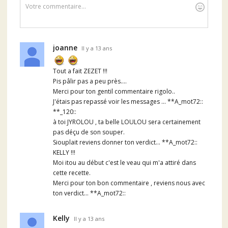
Votre commentaire...
joanne
Il y a 13 ans
Tout a fait ZEZET !!!
Pis pâlir pas a peu près....
Merci pour ton gentil commentaire rigolo..
J'étais pas repassé voir les messages ... **A_mot72::
**_120::
à toi JYROLOU , ta belle LOULOU sera certainement
pas déçu de son souper.
Siouplait reviens donner ton verdict... **A_mot72::
KELLY !!!
Moi itou au début c'est le veau qui m'a attiré dans
cette recette.
Merci pour ton bon commentaire , reviens nous avec
ton verdict... **A_mot72::
Kelly
Il y a 13 ans