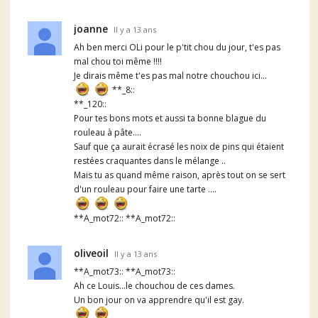
joanne
Il y a 13 ans
Ah ben merci OLi pour le p'tit chou du jour, t'es pas
mal chou toi même !!!!
Je dirais même t'es pas mal notre chouchou ici...
**_8::
**_120::
Pour tes bons mots et aussi ta bonne blague du
rouleau à pâte....
Sauf que ça aurait écrasé les noix de pins qui étaient
restées craquantes dans le mélange ..
Mais tu as quand même raison, après tout on se sert
d'un rouleau pour faire une tarte ....
**A_mot72:: **A_mot72::
oliveoil
Il y a 13 ans
**A_mot73:: **A_mot73::
Ah ce Louis...le chouchou de ces dames.
Un bon jour on va apprendre qu'il est gay.