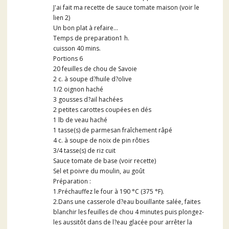
J'ai fait ma recette de sauce tomate maison (voir le
lien 2)
Un bon plat à refaire...
Temps de preparation1 h.
cuisson 40 mins.
Portions 6
20 feuilles de chou de Savoie
2 c. à soupe d?huile d?olive
1/2 oignon haché
3 gousses d?ail hachées
2 petites carottes coupées en dés
1 lb de veau haché
1 tasse(s) de parmesan fraîchement râpé
4 c. à soupe de noix de pin rôties
3/4 tasse(s) de riz cuit
Sauce tomate de base (voir recette)
Sel et poivre du moulin, au goût
Préparation :
1.Préchauffez le four à 190 °C (375 °F).
2.Dans une casserole d?eau bouillante salée, faites
blanchir les feuilles de chou 4 minutes puis plongez-
les aussitôt dans de l?eau glacée pour arrêter la