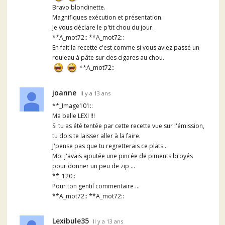
Bravo blondinette.
Magnifiques exécution et présentation.
Je vous déclare le p'tit chou du jour.
**A_mot72:: **A_mot72::
En fait la recette c'est comme si vous aviez passé un
rouleau à pâte sur des cigares au chou.
**A_mot72::
joanne
Il y a 13 ans
**_Image101::
Ma belle LEXI !!!
Si tu as été tentée par cette recette vue sur l'émission,
tu dois te laisser aller à la faire.
J'pense pas que tu regretterais ce plats...
Moi j'avais ajoutée une pincée de piments broyés
pour donner un peu de zip ...
**_120::
Pour ton gentil commentaire ...
**A_mot72:: **A_mot72::
Lexibule35
Il y a 13 ans