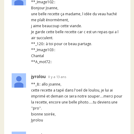
**_Image102::
Bonjour Joanne,
une belle recette ça madame, l idée du veau haché
me plaît énormément,
j aime beaucoup cette viande.
Je garde cette belle recette car c est un repas qui a l
air succulent.
**_120:: à toi pour ce beau partage.
**_Image103::
Chantal
**A_mot72::
jyrolou
Il y a 13 ans
**_8:: allo joanne,
cette recette a tapé dans l'oeil de loulou, je lui ai
imprimé et demain ce sera notre souper....merci pour
la recette, encore une belle photo.....tu deviens une
''pro''.
bionne soirée,
Jyrolou