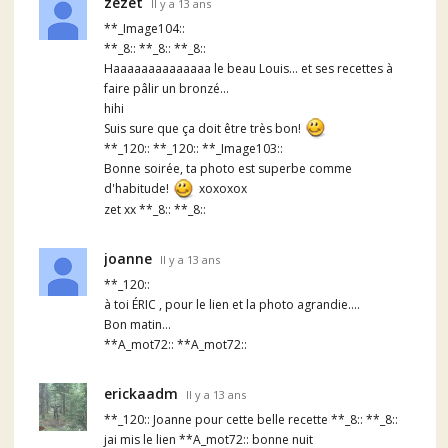
zezet
Il y a 13 ans
**_Image104::
**_8:: **_8:: **_8::
Haaaaaaaaaaaaaa le beau Louis... et ses recettes à
faire pâlir un bronzé...
hihi
Suis sure que ça doit être très bon!
**_120:: **_120:: **_Image103::
Bonne soirée, ta photo est superbe comme
d'habitude!
xoxoxox
zet xx **_8:: **_8::
joanne
Il y a 13 ans
**_120::
à toi ÉRIC , pour le lien et la photo agrandie....
Bon matin...
**A_mot72:: **A_mot72::
erickaadm
Il y a 13 ans
**_120:: Joanne pour cette belle recette **_8:: **_8::
jai mis le lien **A_mot72:: bonne nuit