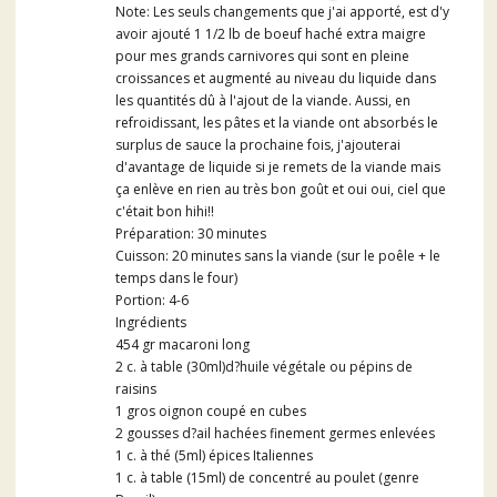
Note: Les seuls changements que j'ai apporté, est d'y
avoir ajouté 1 1/2 lb de boeuf haché extra maigre
pour mes grands carnivores qui sont en pleine
croissances et augmenté au niveau du liquide dans
les quantités dû à l'ajout de la viande. Aussi, en
refroidissant, les pâtes et la viande ont absorbés le
surplus de sauce la prochaine fois, j'ajouterai
d'avantage de liquide si je remets de la viande mais
ça enlève en rien au très bon goût et oui oui, ciel que
c'était bon hihi!!
Préparation: 30 minutes
Cuisson: 20 minutes sans la viande (sur le poêle + le
temps dans le four)
Portion: 4-6
Ingrédients
454 gr macaroni long
2 c. à table (30ml)d?huile végétale ou pépins de
raisins
1 gros oignon coupé en cubes
2 gousses d?ail hachées finement germes enlevées
1 c. à thé (5ml) épices Italiennes
1 c. à table (15ml) de concentré au poulet (genre