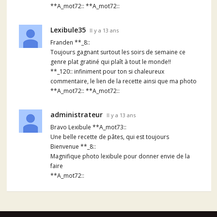
**A_mot72:: **A_mot72::
Lexibule35
Il y a 13 ans
Franden **_8::
Toujours gagnant surtout les soirs de semaine ce
genre plat gratiné qui plaît à tout le monde!!
**_120:: infiniment pour ton si chaleureux
commentaire, le lien de la recette ainsi que ma photo
**A_mot72:: **A_mot72::
administrateur
Il y a 13 ans
Bravo Lexibule **A_mot73::
Une belle recette de pâtes, qui est toujours
Bienvenue **_8::
Magnifique photo lexibule pour donner envie de la
faire
**A_mot72::