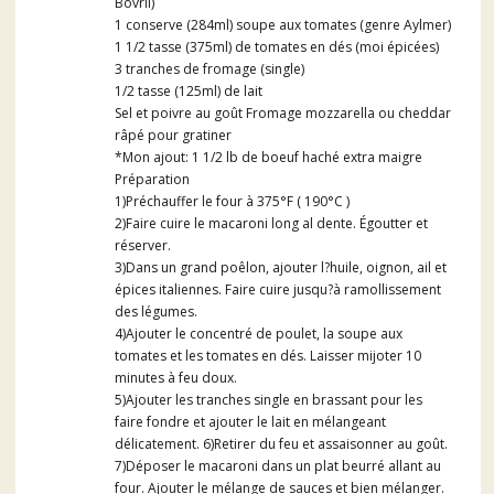
Bovril)
1 conserve (284ml) soupe aux tomates (genre Aylmer)
1 1/2 tasse (375ml) de tomates en dés (moi épicées)
3 tranches de fromage (single)
1/2 tasse (125ml) de lait
Sel et poivre au goût Fromage mozzarella ou cheddar
râpé pour gratiner
*Mon ajout: 1 1/2 lb de boeuf haché extra maigre
Préparation
1)Préchauffer le four à 375°F ( 190°C )
2)Faire cuire le macaroni long al dente. Égoutter et
réserver.
3)Dans un grand poêlon, ajouter l?huile, oignon, ail et
épices italiennes. Faire cuire jusqu?à ramollissement
des légumes.
4)Ajouter le concentré de poulet, la soupe aux
tomates et les tomates en dés. Laisser mijoter 10
minutes à feu doux.
5)Ajouter les tranches single en brassant pour les
faire fondre et ajouter le lait en mélangeant
délicatement. 6)Retirer du feu et assaisonner au goût.
7)Déposer le macaroni dans un plat beurré allant au
four. Ajouter le mélange de sauces et bien mélanger.