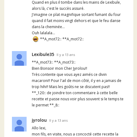
Quand en plus il tombe dans les mains de Lexibule,
alors là, c'est le succès assuré.
J'imagine ce plat magnifique sortant fumant du four
quand il fait moins vingt dehors et que le feu danse
dans la cheminée...
Ouh lalalala...
**A_mot72:: **A_mot72::
Lexibule35
Il y a 13 ans
**A_mot73:: **A_mot73::
Bien Bonsoir mon Cher Jyrolou!!
Très contente que vous ayez aimés ce divin
macaroni!! Pour l'ail de mon côté, il y en a jamais de
trop hihi!! Mais les goûts ne se discutent pas!!
**_120:: de joindre ton commentaire à cette belle
recette et passe nous voir plus souvent si le temps te
le permet **_8::
jyrolou
Il y a 13 ans
Allo lexi,
mon fils, en visite, nous a concocté cette recette la