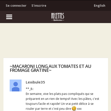
Se connecter
S'inscrire
English
~MACARONI LONG AUX TOMATES ET AU
FROMAGE GRATINÉ~
Lexibule35
**_8::
En semaine, vive les plats pas compliqués qui se
préparent en un rien de temps!! Avec les pâtes, c'est
toujours facile et rapide! Un vrai petit délice à se
rouler par terre et c'est peu dire
xxx