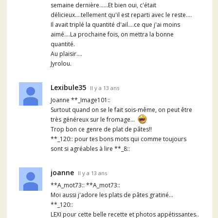
semaine dernière......Et bien oui, c'était
délicieux....tellement qu'il est reparti avec le reste....
Il avait triplé la quantité d'ail....ce que j'ai moins
aimé....La prochaine fois, on mettra la bonne
quantité.
Au plaisir....
Jyrolou.
Lexibule35
Il y a 13 ans
Joanne **_Image101::
Surtout quand on se le fait sois-même, on peut être
très généreux sur le fromage...
Trop bon ce genre de plat de pâtes!!
**_120:: pour tes bons mots qui comme toujours
sont si agréables à lire **_8::
joanne
Il y a 13 ans
**A_mot73:: **A_mot73::
Moi aussi j'adore les plats de pâtes gratiné...
**_120::
LEXI pour cette belle recette et photos appétissantes..