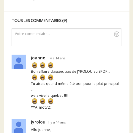
TOUS LES COMMENTAIRES (9)
Votre commentaire...
joanne
Il y a 14 ans
Bon affaire classée, pas de JYROLOU au SPQP...
Tu airais quand même été bon pour le plat principal
...
wais vive le québec !!!!
**A_mot72::
jyrolou
Il y a 14 ans
Allo joanne,