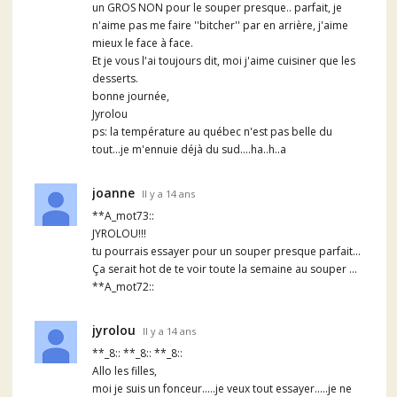
un GROS NON pour le souper presque.. parfait, je
n'aime pas me faire ''bitcher'' par en arrière, j'aime
mieux le face à face.
Et je vous l'ai toujours dit, moi j'aime cuisiner que les
desserts.
bonne journée,
Jyrolou
ps: la température au québec n'est pas belle du
tout...je m'ennuie déjà du sud....ha..h..a
joanne
Il y a 14 ans
**A_mot73::
JYROLOU!!!
tu pourrais essayer pour un souper presque parfait...
Ça serait hot de te voir toute la semaine au souper ...
**A_mot72::
jyrolou
Il y a 14 ans
**_8:: **_8:: **_8::
Allo les filles,
moi je suis un fonceur.....je veux tout essayer.....je ne