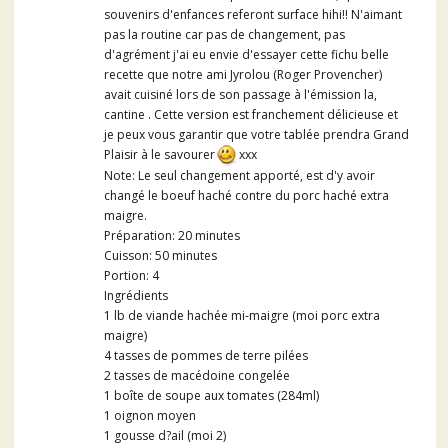
souvenirs d'enfances referont surface hihi!! N'aimant
pas la routine car pas de changement, pas
d'agrément j'ai eu envie d'essayer cette fichu belle
recette que notre ami Jyrolou (Roger Provencher)
avait cuisiné lors de son passage à l'émission la,
cantine . Cette version est franchement délicieuse et
je peux vous garantir que votre tablée prendra Grand
Plaisir à le savourer
xxx
Note: Le seul changement apporté, est d'y avoir
changé le boeuf haché contre du porc haché extra
maigre.
Préparation: 20 minutes
Cuisson: 50 minutes
Portion: 4
Ingrédients
1 lb de viande hachée mi-maigre (moi porc extra
maigre)
4 tasses de pommes de terre pilées
2 tasses de macédoine congelée
1 boîte de soupe aux tomates (284ml)
1 oignon moyen
1 gousse d?ail (moi 2)