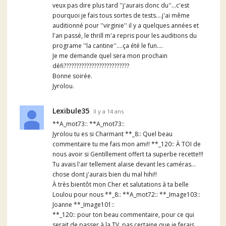
veux pas dire plus tard ''j'aurais donc du''...c'est
pourquoi je fais tous sortes de tests....j'ai même
auditionné pour ''virginie'' il y a quelques années et
l'an passé, le thrill m'a repris pour les auditions du
programe ''la cantine''....ça été le fun....
Je me demande quel sera mon prochain
défi??????????????????????????
Bonne soirée.
Jyrolou.
Lexibule35
Il y a 14 ans
**A_mot73:: **A_mot73::
Jyrolou tu es si Charmant **_8:: Quel beau
commentaire tu me fais mon ami!! **_120:: À TOI de
nous avoir si Gentillement offert ta superbe recette!!!
Tu avais l'air tellement alaise devant les caméras...
chose dont j'aurais bien du mal hihi!!
À très bientôt mon Cher et salutations à ta belle
Loulou pour nous **_8:: **A_mot72:: **_Image103::
Joanne **_Image101::
**_120:: pour ton beau commentaire, pour ce qui
serait de passer à la TV, pas certaine que je ferais