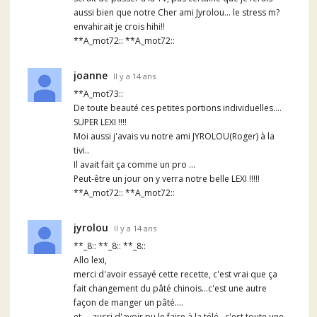
aussi bien que notre Cher ami Jyrolou... le stress m?
envahirait je crois hihi!!
**A_mot72:: **A_mot72::
joanne
Il y a 14 ans
**A_mot73::
De toute beauté ces petites portions individuelles....
SUPER LEXI !!!!
Moi aussi j'avais vu notre ami JYROLOU(Roger) à la
tivi..
Il avait fait ça comme un pro ...
Peut-être un jour on y verra notre belle LEXI !!!!!
**A_mot72:: **A_mot72::
jyrolou
Il y a 14 ans
**_8:: **_8:: **_8::
Allo lexi,
merci d'avoir essayé cette recette, c'est vrai que ça
fait changement du pâté chinois...c'est une autre
façon de manger un pâté....
et.....aussi d'avoir pu le faire à la télé...c'est toute une