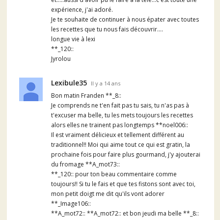
expérience, j'ai adoré.
Je te souhaite de continuer à nous épater avec toutes
les recettes que tu nous fais découvrir....
longue vie à lexi
**_120::
Jyrolou
Lexibule35
Il y a 14 ans
Bon matin Franden **_8::
Je comprends ne t'en fait pas tu sais, tu n'as pas à
t'excuser ma belle, tu les mets toujours les recettes
alors elles ne trainent pas longtemps **noel006::
Il est vraiment délicieux et tellement différent au
traditionnel!! Moi qui aime tout ce qui est gratin, la
prochaine fois pour faire plus gourmand, j'y ajouterai
du fromage **A_mot73::
**_120:: pour ton beau commentaire comme
toujours!! Si tu le fais et que tes fistons sont avec toi,
mon petit doigt me dit qu'ils vont adorer
**_Image106::
**A_mot72:: **A_mot72:: et bon jeudi ma belle **_8::