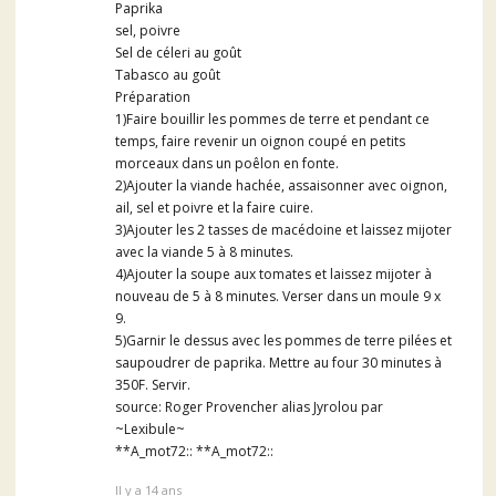
Paprika
sel, poivre
Sel de céleri au goût
Tabasco au goût
Préparation
1)Faire bouillir les pommes de terre et pendant ce
temps, faire revenir un oignon coupé en petits
morceaux dans un poêlon en fonte.
2)Ajouter la viande hachée, assaisonner avec oignon,
ail, sel et poivre et la faire cuire.
3)Ajouter les 2 tasses de macédoine et laissez mijoter
avec la viande 5 à 8 minutes.
4)Ajouter la soupe aux tomates et laissez mijoter à
nouveau de 5 à 8 minutes. Verser dans un moule 9 x
9.
5)Garnir le dessus avec les pommes de terre pilées et
saupoudrer de paprika. Mettre au four 30 minutes à
350F. Servir.
source: Roger Provencher alias Jyrolou par
~Lexibule~
**A_mot72:: **A_mot72::
Il y a 14 ans