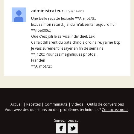
administrateur
Il y a 14 ans
Une belle recette lexibule **A_mot73::
Excuse mon retard, j'ai du m'absenter aujourd'hui.
**noel006::
Que c'est joli le service individuel, Lexi
Ca fait différent du paté chinois ordinaire, j'aime bcp.
Je vais surement l'esayer en fin de semaine.
**_120:: Pour ces magnifiques photos.
Franden
**A_mot72::
Accueil
|
Recettes
|
Communauté
|
Vidéos
|
Outils de conversions
Vous avez des questions ou des problèmes techniques ?
Contactez-nous
.
Suivez nous sur